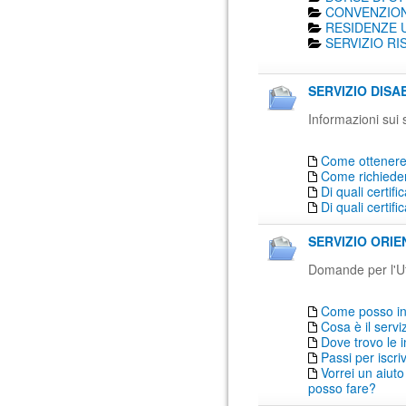
CONVENZION
RESIDENZE U
SERVIZIO RI
SERVIZIO DISAB
Informazioni sui 
Come ottenere 
Come richiede
Di quali certif
Di quali certif
SERVIZIO ORIE
Domande per l'Uf
Come posso inf
Cosa è il serv
Dove trovo le 
Passi per iscr
Vorrei un aiuto
posso fare?