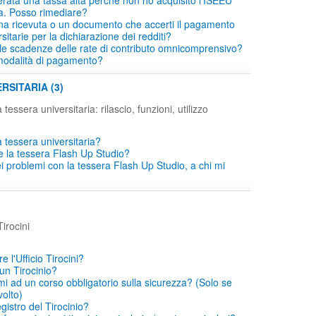
erata una tassa alta perché non ho acquisito l'ISEEU
a. Posso rimediare?
a ricevuta o un documento che accerti il pagamento
sitarie per la dichiarazione dei redditi?
le scadenze delle rate di contributo omnicomprensivo?
modalità di pagamento?
RSITARIA (3)
 tessera universitaria: rilascio, funzioni, utilizzo
 tessera universitaria?
e la tessera Flash Up Studio?
i problemi con la tessera Flash Up Studio, a chi mi
irocini
 l'Ufficio Tirocini?
un Tirocinio?
mi ad un corso obbligatorio sulla sicurezza? (Solo se
volto)
egistro del Tirocinio?