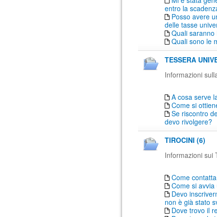
Mi è stata gen
entro la scadenz
Posso avere un
delle tasse univer
Quali saranno 
Quali sono le 
TESSERA UNIVE
Informazioni sulla
A cosa serve la
Come si ottien
Se riscontro de
devo rivolgere?
TIROCINI (6)
Informazioni sui T
Come contattare
Come si avvia 
Devo inscriver
non è già stato s
Dove trovo il r