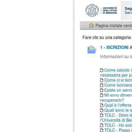
Pagina iniziale cent
Fare clic su una categoria
1 - ISCRIZIONI
Informazioni su o
Come calcolo l
necessaria per p
Come ci si iscr
Come iscrivers
Esiste un serv
Mi sono diment
recuperarlo?
Qual è l'offer
Quali sono le s
TOLC - Devo is
l'Università di 
TOLC - Ho sost
TOLC - Posso ri