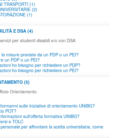
I TRASPORTI (1)
NIVERSITARIE (2)
STORAZIONE (1)
ILITÀ E DSA (4)
servizi per studenti disabili e/o con DSA
le misure previste da un PDP o un PEI?
re un PDP o un PEI?
icazioni ho bisogno per richiedere un PDP?
icazioni ho bisogno per richiedere un PEI?
NTAMENTO (5)
ficio Orientamento
ormarmi sulle iniziative di orientamento UNIBG?
izio POT?
informazioni sull'offerta formativa UNIBG?
iversi e TOLC
 personale per affrontare la scelta universitaria, come