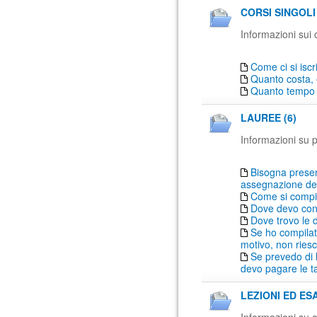
CORSI SINGOLI 
Informazioni sui c
Come ci si iscr
Quanto costa, e
Quanto tempo 
LAUREE (6)
Informazioni su pr
Bisogna prese
assegnazione del 
Come si compil
Dove devo con
Dove trovo le d
Se ho compilat
motivo, non ries
Se prevedo di 
devo pagare le t
LEZIONI ED ESA