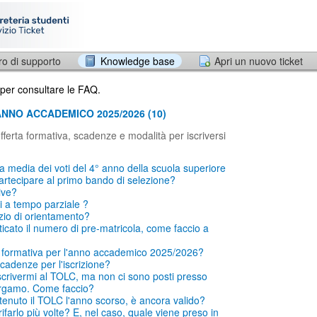
ro di supporto
Knowledge base
Apri un nuovo ticket
 per consultare le FAQ.
 ANNO ACCADEMICO 2025/2026 (10)
fferta formativa, scadenze e modalità per iscriversi
a media dei voti del 4° anno della scuola superiore
artecipare al primo bando di selezione?
ive?
i a tempo parziale ?
izio di orientamento?
icato il numero di pre-matricola, come faccio a
ta formativa per l'anno accademico 2025/2026?
cadenze per l'iscrizione?
crivermi al TOLC, ma non ci sono posti presso
Bergamo. Come faccio?
enuto il TOLC l'anno scorso, è ancora valido?
farlo più volte? E, nel caso, quale viene preso in