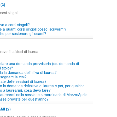
(3)
orsi singoli
ive a corsi singoli?
 a quanti corsi singoli posso iscrivermi?
ho per sostenere gli esami?
ove finali/tesi di laurea
ntare una domanda provvisoria (es. domanda di
titolo)?
a la domanda definitiva di laurea?
segnare la tesi?
ate delle sessioni di laurea?
o la domanda definitiva di laurea e poi, per qualche
co a laurearmi, cosa devo fare?
laurearmi nella sessione straordinaria di Marzo/Aprile,
asse previste per quest'anno?
MI (2)