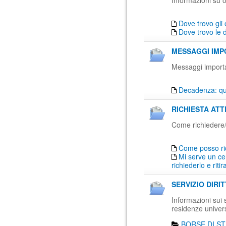
Informazioni su o
Dove trovo gli 
Dove trovo le 
MESSAGGI IMPO
Messaggi importan
Decadenza: qua
RICHIESTA ATT
Come richiedere/ri
Come posso ri
Mi serve un cer
richiederlo e ritir
SERVIZIO DIRI
Informazioni sui se
residenze univers
BORSE DI ST