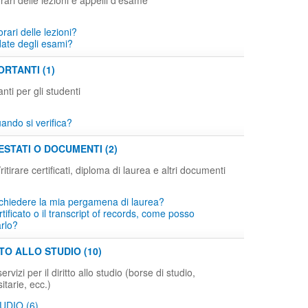
rari delle lezioni e appelli d'esame
orari delle lezioni?
date degli esami?
RTANTI (1)
ti per gli studenti
ndo si verifica?
ESTATI O DOCUMENTI (2)
tirare certificati, diploma di laurea e altri documenti
chiedere la mia pergamena di laurea?
tificato o il transcript of records, come posso
arlo?
TTO ALLO STUDIO (10)
rvizi per il diritto allo studio (borse di studio,
itarie, ecc.)
UDIO (6)