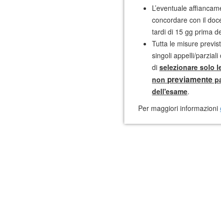
L’eventuale affiancamen
concordare con il doc
tardi di 15 gg prima de
Tutta le misure previst
singoli appelli/parzial
di
selezionare solo l
previamente
non
pa
dell'esame
.
Per maggiori informazioni