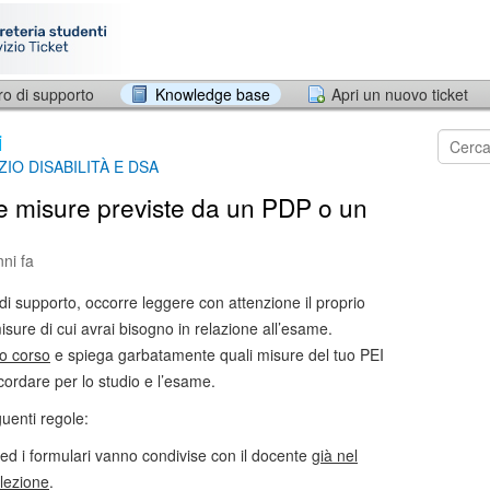
ro di supporto
Knowledge base
Apri un nuovo ticket
i
ZIO DISABILITÀ E DSA
e misure previste da un PDP o un
ni fa
di supporto, occorre leggere con attenzione il proprio
sure di cui avrai bisogno in relazione all’esame.
io corso
e spiega garbatamente quali misure del tuo PEI
cordare per lo studio e l’esame.
guenti regole:
ed i formulari vanno condivise con il docente
già nel
 lezione
.