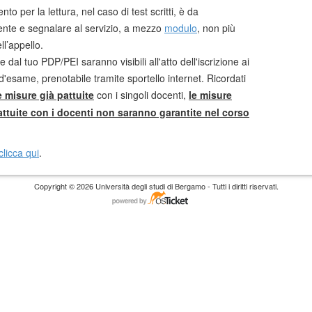
to per la lettura, nel caso di test scritti, è da
ente e segnalare al servizio, a mezzo
modulo
, non più
ll’appello.
e dal tuo PDP/PEI saranno visibili all'atto dell'iscrizione ai
i d'esame, prenotabile tramite sportello internet. Ricordati
e misure già pattuite
con i singoli docenti,
le misure
ttuite con i docenti non
saranno garantite nel corso
clicca qui
.
Copyright © 2026 Università degli studi di Bergamo - Tutti i diritti riservati.