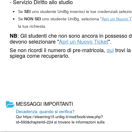
- Servizio Diritto allo studio
Se
SEI
uno studente UniBg inserisci le tue credenziali selezi
Se
NON SEI
uno studente UniBg, seleziona "
Apri un Nuovo T
la tua richiesta.
: Gli studenti che non sono ancora in possesso d
NB
devono selezionare "
Apri un Nuovo Ticket
".
Se non ricordi il numero di pre-matricola,
qui
trovi l
spiega come recuperarlo.
MESSAGGI IMPORTANTI
Decadenza: quando si verifica?
Qui https://elearning15.unibg.it/mod/book/view.php?
id=593&chapterid=224 si trovano le informazioni sulla
decadenza dagli studi. E' consigliabile ...