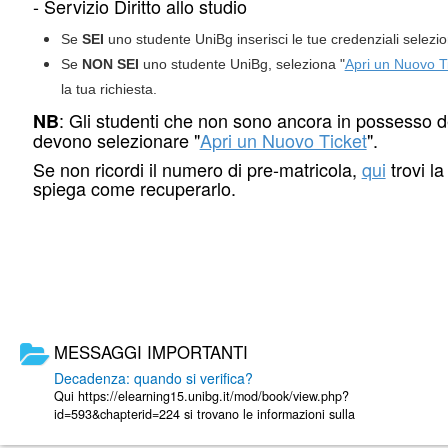
- Servizio Diritto allo studio
Se
SEI
uno studente UniBg inserisci le tue credenziali selezi
Se
NON SEI
uno studente UniBg, seleziona "
Apri un Nuovo T
la tua richiesta.
: Gli studenti che non sono ancora in possesso d
NB
devono selezionare "
Apri un Nuovo Ticket
".
Se non ricordi il numero di pre-matricola,
qui
trovi l
spiega come recuperarlo.
MESSAGGI IMPORTANTI
Decadenza: quando si verifica?
Qui https://elearning15.unibg.it/mod/book/view.php?
id=593&chapterid=224 si trovano le informazioni sulla
decadenza dagli studi. E' consigliabile ...