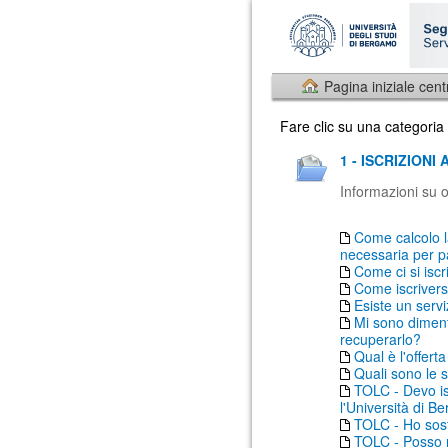
Pagina iniziale cent
Fare clic su una categoria
1 - ISCRIZIONI
Informazioni su o
Come calcolo l
necessaria per p
Come ci si iscr
Come iscrivers
Esiste un serv
Mi sono diment
recuperarlo?
Qual è l'offer
Quali sono le s
TOLC - Devo is
l'Università di 
TOLC - Ho sost
TOLC - Posso ri