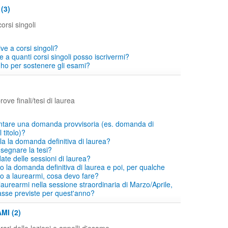
(3)
orsi singoli
ive a corsi singoli?
 a quanti corsi singoli posso iscrivermi?
ho per sostenere gli esami?
ove finali/tesi di laurea
ntare una domanda provvisoria (es. domanda di
titolo)?
a la domanda definitiva di laurea?
segnare la tesi?
ate delle sessioni di laurea?
o la domanda definitiva di laurea e poi, per qualche
co a laurearmi, cosa devo fare?
laurearmi nella sessione straordinaria di Marzo/Aprile,
asse previste per quest'anno?
MI (2)