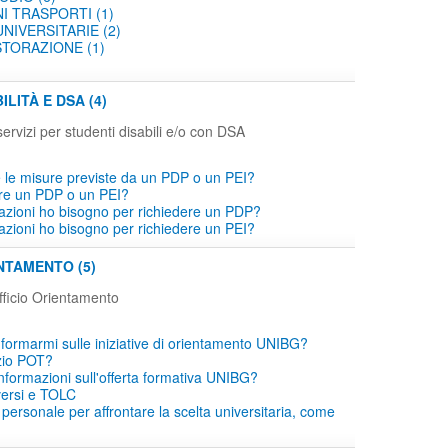
I TRASPORTI (1)
NIVERSITARIE (2)
STORAZIONE (1)
ILITÀ E DSA (4)
servizi per studenti disabili e/o con DSA
le misure previste da un PDP o un PEI?
re un PDP o un PEI?
icazioni ho bisogno per richiedere un PDP?
icazioni ho bisogno per richiedere un PEI?
NTAMENTO (5)
ficio Orientamento
ormarmi sulle iniziative di orientamento UNIBG?
izio POT?
informazioni sull'offerta formativa UNIBG?
iversi e TOLC
 personale per affrontare la scelta universitaria, come