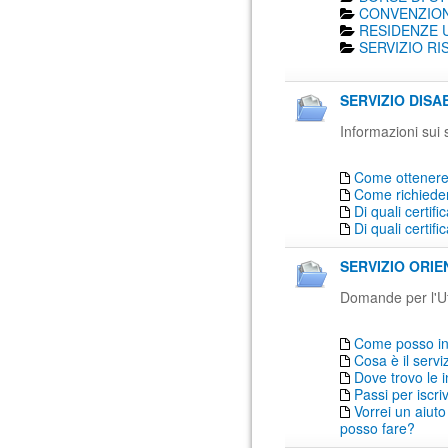
CONVENZION
RESIDENZE U
SERVIZIO RI
SERVIZIO DISAB
Informazioni sui 
Come ottenere 
Come richiede
Di quali certif
Di quali certif
SERVIZIO ORIE
Domande per l'Uf
Come posso inf
Cosa è il serv
Dove trovo le 
Passi per iscr
Vorrei un aiuto
posso fare?