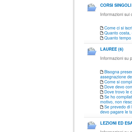
CORSI SINGOLI 
Informazioni sui c
Come ci si iscr
Quanto costa, e
Quanto tempo 
LAUREE (6)
Informazioni su pr
Bisogna prese
assegnazione del 
Come si compil
Dove devo con
Dove trovo le d
Se ho compilat
motivo, non ries
Se prevedo di 
devo pagare le t
LEZIONI ED ESA