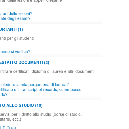
rari delle lezioni e appelli d'esame
orari delle lezioni?
date degli esami?
RTANTI (1)
ti per gli studenti
ndo si verifica?
ESTATI O DOCUMENTI (2)
tirare certificati, diploma di laurea e altri documenti
chiedere la mia pergamena di laurea?
tificato o il transcript of records, come posso
arlo?
TTO ALLO STUDIO (10)
rvizi per il diritto allo studio (borse di studio,
itarie, ecc.)
UDIO (6)