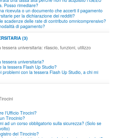
erata una tassa alta perché non ho acquisito l'ISEEU
a. Posso rimediare?
a ricevuta o un documento che accerti il pagamento
sitarie per la dichiarazione dei redditi?
le scadenze delle rate di contributo omnicomprensivo?
modalità di pagamento?
RSITARIA (3)
 tessera universitaria: rilascio, funzioni, utilizzo
 tessera universitaria?
e la tessera Flash Up Studio?
i problemi con la tessera Flash Up Studio, a chi mi
irocini
 l'Ufficio Tirocini?
un Tirocinio?
mi ad un corso obbligatorio sulla sicurezza? (Solo se
volto)
egistro del Tirocinio?