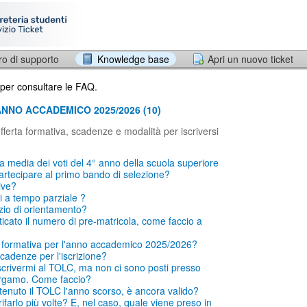
ro di supporto
Knowledge base
Apri un nuovo ticket
 per consultare le FAQ.
 ANNO ACCADEMICO 2025/2026 (10)
fferta formativa, scadenze e modalità per iscriversi
a media dei voti del 4° anno della scuola superiore
artecipare al primo bando di selezione?
ive?
i a tempo parziale ?
izio di orientamento?
icato il numero di pre-matricola, come faccio a
ta formativa per l'anno accademico 2025/2026?
cadenze per l'iscrizione?
crivermi al TOLC, ma non ci sono posti presso
Bergamo. Come faccio?
enuto il TOLC l'anno scorso, è ancora valido?
farlo più volte? E, nel caso, quale viene preso in