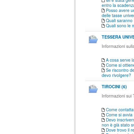
Mi è stata gen
entro la scadenz
Posso avere un
delle tasse univer
Quali saranno 
Quali sono le 
TESSERA UNIVE
Informazioni sulla
A cosa serve la
Come si ottien
Se riscontro de
devo rivolgere?
TIROCINI (6)
Informazioni sui T
Come contattare
Come si avvia 
Devo inscriver
non è già stato s
Dove trovo il r