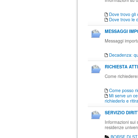
Informazioni su o
Dove trovo gli 
Dove trovo le 
MESSAGGI IMPO
Messaggi importan
Decadenza: qua
RICHIESTA ATT
Come richiedere/ri
Come posso ri
Mi serve un cer
richiederlo e ritir
SERVIZIO DIRI
Informazioni sui se
residenze univers
BORSE DI ST