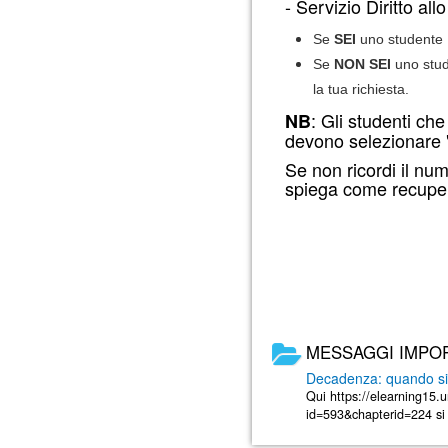
- Servizio Diritto all
Se
SEI
uno studente U
Se
NON SEI
uno stud
la tua richiesta.
: Gli studenti ch
NB
devono selezionare 
Se non ricordi il nu
spiega come recuper
MESSAGGI IMPO
Decadenza: quando si 
Qui https://elearning15.
id=593&chapterid=224 si t
decadenza dagli studi. E' 