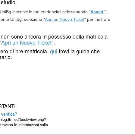
o studio
niBg inserisci le tue credenziali selezionando "
Accedi
".
ente UniBg, seleziona "
Apri un Nuovo Ticket
" per inoltrare
e non sono ancora in possesso della matricola
"
Apri un Nuovo Ticket
".
mero di pre-matricola,
qui
trovi la guida che
arlo.
RTANTI
verifica?
unibg.it/mod/book/view.php?
rovano le informazioni sulla
consigliabile ...