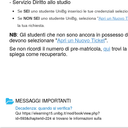
- Servizio Diritto allo studio
Se
SEI
uno studente UniBg inserisci le tue credenziali selezi
Se
NON SEI
uno studente UniBg, seleziona "
Apri un Nuovo T
la tua richiesta.
: Gli studenti che non sono ancora in possesso d
NB
devono selezionare "
Apri un Nuovo Ticket
".
Se non ricordi il numero di pre-matricola,
qui
trovi l
spiega come recuperarlo.
MESSAGGI IMPORTANTI
Decadenza: quando si verifica?
Qui https://elearning15.unibg.it/mod/book/view.php?
id=593&chapterid=224 si trovano le informazioni sulla
decadenza dagli studi. E' consigliabile ...