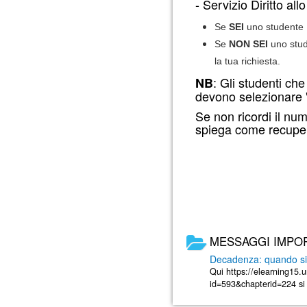
- Servizio Diritto all
Se
SEI
uno studente U
Se
NON SEI
uno stud
la tua richiesta.
: Gli studenti ch
NB
devono selezionare 
Se non ricordi il nu
spiega come recuper
MESSAGGI IMPO
Decadenza: quando si 
Qui https://elearning15.
id=593&chapterid=224 si t
decadenza dagli studi. E' 