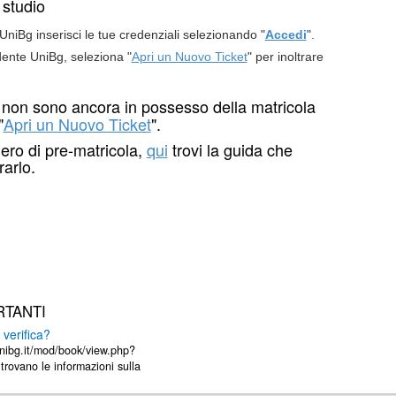
o studio
niBg inserisci le tue credenziali selezionando "
Accedi
".
ente UniBg, seleziona "
Apri un Nuovo Ticket
" per inoltrare
e non sono ancora in possesso della matricola
"
Apri un Nuovo Ticket
".
mero di pre-matricola,
qui
trovi la guida che
arlo.
RTANTI
verifica?
unibg.it/mod/book/view.php?
rovano le informazioni sulla
consigliabile ...