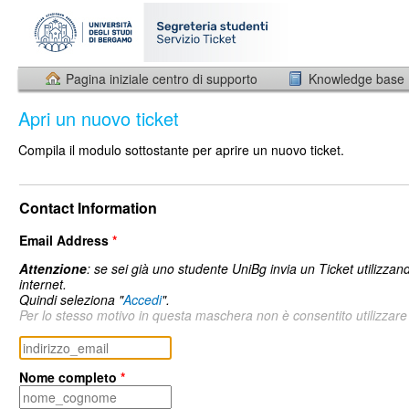
Pagina iniziale centro di supporto
Knowledge base
Apri un nuovo ticket
Compila il modulo sottostante per aprire un nuovo ticket.
Contact Information
Email Address
*
Attenzione
: se sei già uno studente UniBg invia un Ticket utilizzan
internet.
Quindi seleziona "
Accedi
".
Per lo stesso motivo in questa maschera non è consentito utilizzare l
Nome completo
*