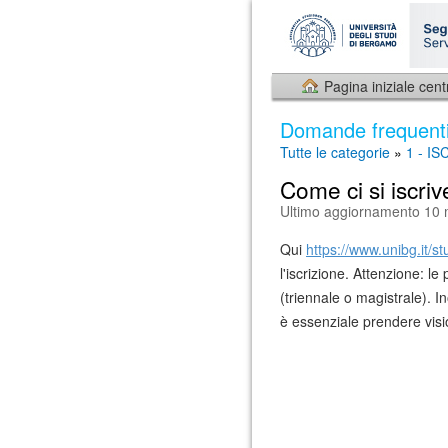
Pagina iniziale cent
Domande frequent
Tutte le categorie
»
1 - I
Come ci si iscri
Ultimo aggiornamento 10 
Qui
https://www.unibg.it/stu
l'iscrizione. Attenzione: l
(triennale o magistrale). 
è essenziale prendere visio