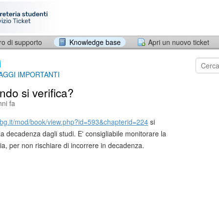
ro di supporto
Knowledge base
Apri un nuovo ticket
i
AGGI IMPORTANTI
do si verifica?
ni fa
nibg.it/mod/book/view.php?id=593&chapterid=224
si
la decadenza dagli studi. E' consigliabile monitorare la
ria, per non rischiare di incorrere in decadenza.