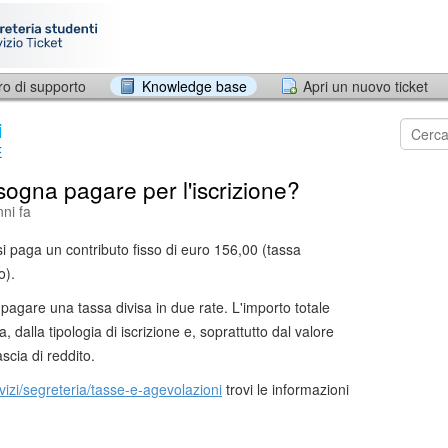
ro di supporto
Knowledge base
Apri un nuovo ticket
i
E
isogna pagare per l'iscrizione?
ni fa
si paga un contributo fisso di euro 156,00 (tassa
o).
agare una tassa divisa in due rate. L'importo totale
 dalla tipologia di iscrizione e, soprattutto dal valore
scia di reddito.
rvizi/segreteria/tasse-e-agevolazioni
trovi le informazioni