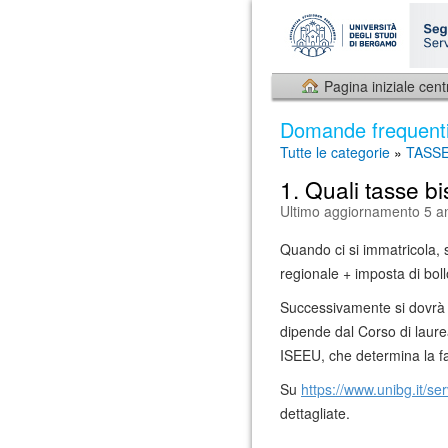
Pagina iniziale cent
Domande frequent
Tutte le categorie
»
TASS
1. Quali tasse b
Ultimo aggiornamento 5 an
Quando ci si immatricola, 
regionale + imposta di boll
Successivamente si dovrà p
dipende dal Corso di laurea,
ISEEU, che determina la fa
Su
https://www.unibg.it/se
dettagliate.