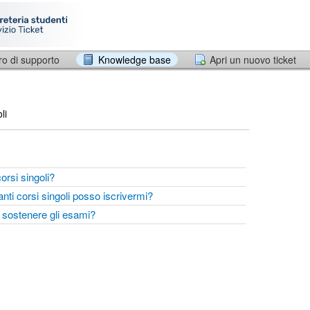
ro di supporto
Knowledge base
Apri un nuovo ticket
li
corsi singoli?
nti corsi singoli posso iscrivermi?
 sostenere gli esami?