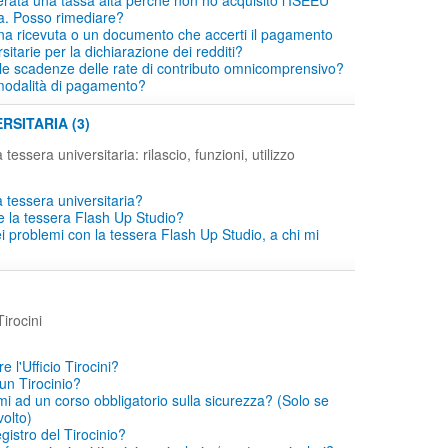
erata una tassa alta perché non ho acquisito l'ISEEU
a. Posso rimediare?
a ricevuta o un documento che accerti il pagamento
sitarie per la dichiarazione dei redditi?
le scadenze delle rate di contributo omnicomprensivo?
modalità di pagamento?
RSITARIA (3)
 tessera universitaria: rilascio, funzioni, utilizzo
 tessera universitaria?
e la tessera Flash Up Studio?
i problemi con la tessera Flash Up Studio, a chi mi
irocini
 l'Ufficio Tirocini?
un Tirocinio?
mi ad un corso obbligatorio sulla sicurezza? (Solo se
volto)
egistro del Tirocinio?