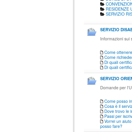
CONVENZION
RESIDENZE U
SERVIZIO RI
SERVIZIO DISAB
Informazioni sui 
Come ottenere 
Come richiede
Di quali certif
Di quali certif
SERVIZIO ORIE
Domande per l'Uf
Come posso inf
Cosa è il serv
Dove trovo le 
Passi per iscr
Vorrei un aiuto
posso fare?