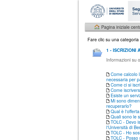
Pagina iniziale cent
Fare clic su una categoria
1 - ISCRIZIONI
Informazioni su o
Come calcolo l
necessaria per p
Come ci si iscr
Come iscrivers
Esiste un serv
Mi sono diment
recuperarlo?
Qual è l'offer
Quali sono le s
TOLC - Devo is
l'Università di 
TOLC - Ho sost
TOLC - Posso ri