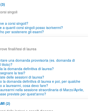
(3)
orsi singoli
ive a corsi singoli?
 a quanti corsi singoli posso iscrivermi?
ho per sostenere gli esami?
ove finali/tesi di laurea
ntare una domanda provvisoria (es. domanda di
titolo)?
a la domanda definitiva di laurea?
segnare la tesi?
ate delle sessioni di laurea?
o la domanda definitiva di laurea e poi, per qualche
co a laurearmi, cosa devo fare?
laurearmi nella sessione straordinaria di Marzo/Aprile,
asse previste per quest'anno?
MI (2)