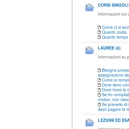
CORSI SINGOLI 
Informazioni sui c
Come ci si iscr
Quanto costa, e
Quanto tempo 
LAUREE (6)
Informazioni su pr
Bisogna prese
assegnazione del 
Come si compil
Dove devo con
Dove trovo le d
Se ho compilat
motivo, non ries
Se prevedo di 
devo pagare le t
LEZIONI ED ESA