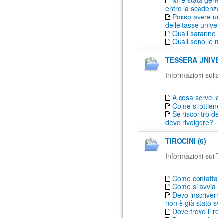
Mi è stata gen
entro la scadenz
Posso avere un
delle tasse univer
Quali saranno 
Quali sono le 
TESSERA UNIVE
Informazioni sulla
A cosa serve la
Come si ottien
Se riscontro de
devo rivolgere?
TIROCINI (6)
Informazioni sui T
Come contattare
Come si avvia 
Devo inscriver
non è già stato s
Dove trovo il r