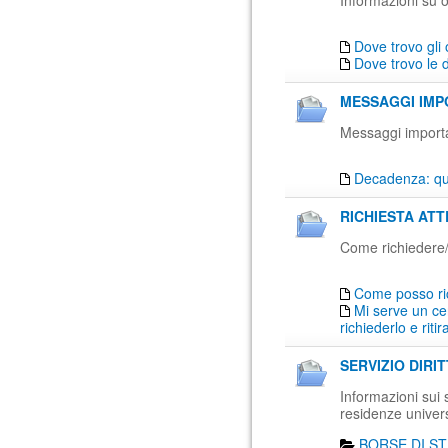
Informazioni su o
Dove trovo gli 
Dove trovo le 
MESSAGGI IMPO
Messaggi importan
Decadenza: qua
RICHIESTA ATT
Come richiedere/ri
Come posso ri
Mi serve un cer
richiederlo e ritir
SERVIZIO DIRI
Informazioni sui se
residenze univers
BORSE DI ST