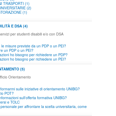
I TRASPORTI (1)
NIVERSITARIE (2)
STORAZIONE (1)
ILITÀ E DSA (4)
servizi per studenti disabili e/o con DSA
le misure previste da un PDP o un PEI?
re un PDP o un PEI?
icazioni ho bisogno per richiedere un PDP?
icazioni ho bisogno per richiedere un PEI?
NTAMENTO (5)
ficio Orientamento
ormarmi sulle iniziative di orientamento UNIBG?
izio POT?
informazioni sull'offerta formativa UNIBG?
iversi e TOLC
 personale per affrontare la scelta universitaria, come