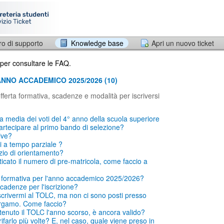
ro di supporto
Knowledge base
Apri un nuovo ticket
 per consultare le FAQ.
 ANNO ACCADEMICO 2025/2026 (10)
fferta formativa, scadenze e modalità per iscriversi
a media dei voti del 4° anno della scuola superiore
artecipare al primo bando di selezione?
ive?
i a tempo parziale ?
izio di orientamento?
icato il numero di pre-matricola, come faccio a
ta formativa per l'anno accademico 2025/2026?
cadenze per l'iscrizione?
crivermi al TOLC, ma non ci sono posti presso
Bergamo. Come faccio?
enuto il TOLC l'anno scorso, è ancora valido?
farlo più volte? E, nel caso, quale viene preso in