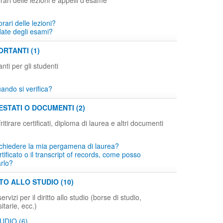
rari delle lezioni e appelli d'esame
orari delle lezioni?
date degli esami?
RTANTI (1)
ti per gli studenti
ndo si verifica?
ESTATI O DOCUMENTI (2)
tirare certificati, diploma di laurea e altri documenti
chiedere la mia pergamena di laurea?
tificato o il transcript of records, come posso
arlo?
TTO ALLO STUDIO (10)
rvizi per il diritto allo studio (borse di studio,
itarie, ecc.)
UDIO (6)