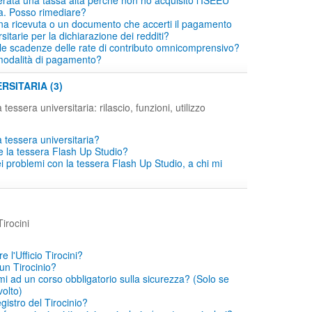
erata una tassa alta perché non ho acquisito l'ISEEU
a. Posso rimediare?
a ricevuta o un documento che accerti il pagamento
sitarie per la dichiarazione dei redditi?
le scadenze delle rate di contributo omnicomprensivo?
modalità di pagamento?
RSITARIA (3)
 tessera universitaria: rilascio, funzioni, utilizzo
 tessera universitaria?
e la tessera Flash Up Studio?
i problemi con la tessera Flash Up Studio, a chi mi
irocini
 l'Ufficio Tirocini?
un Tirocinio?
mi ad un corso obbligatorio sulla sicurezza? (Solo se
volto)
egistro del Tirocinio?