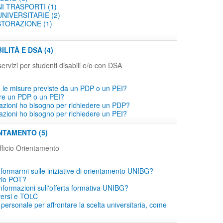
I TRASPORTI (1)
NIVERSITARIE (2)
STORAZIONE (1)
ILITÀ E DSA (4)
servizi per studenti disabili e/o con DSA
le misure previste da un PDP o un PEI?
re un PDP o un PEI?
icazioni ho bisogno per richiedere un PDP?
icazioni ho bisogno per richiedere un PEI?
NTAMENTO (5)
ficio Orientamento
ormarmi sulle iniziative di orientamento UNIBG?
izio POT?
informazioni sull'offerta formativa UNIBG?
iversi e TOLC
 personale per affrontare la scelta universitaria, come