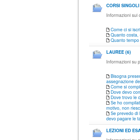
CORSI SINGOLI 
Informazioni sui c
Come ci si iscr
Quanto costa, e
Quanto tempo 
LAUREE (6)
Informazioni su pr
Bisogna prese
assegnazione del 
Come si compil
Dove devo con
Dove trovo le d
Se ho compilat
motivo, non ries
Se prevedo di 
devo pagare le t
LEZIONI ED ESA