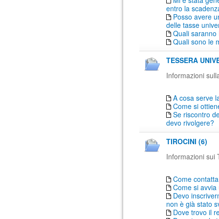
Mi è stata gen
entro la scadenz
Posso avere un
delle tasse univer
Quali saranno 
Quali sono le 
TESSERA UNIVE
Informazioni sulla
A cosa serve la
Come si ottien
Se riscontro de
devo rivolgere?
TIROCINI (6)
Informazioni sui T
Come contattare
Come si avvia 
Devo inscriver
non è già stato s
Dove trovo il r