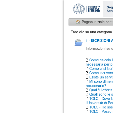
Pagina iniziale cent
Fare clic su una categoria
1 - ISCRIZIONI
Informazioni su o
Come calcolo l
necessaria per p
Come ci si iscr
Come iscrivers
Esiste un serv
Mi sono diment
recuperarlo?
Qual è l'offer
Quali sono le s
TOLC - Devo is
l'Università di 
TOLC - Ho sost
TOLC - Posso ri