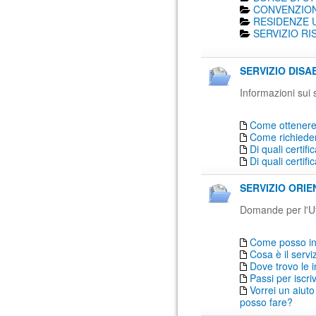
CONVENZION
RESIDENZE U
SERVIZIO RI
SERVIZIO DISAB
Informazioni sui 
Come ottenere 
Come richiede
Di quali certif
Di quali certif
SERVIZIO ORIE
Domande per l'Uf
Come posso inf
Cosa è il serv
Dove trovo le 
Passi per iscr
Vorrei un aiuto
posso fare?