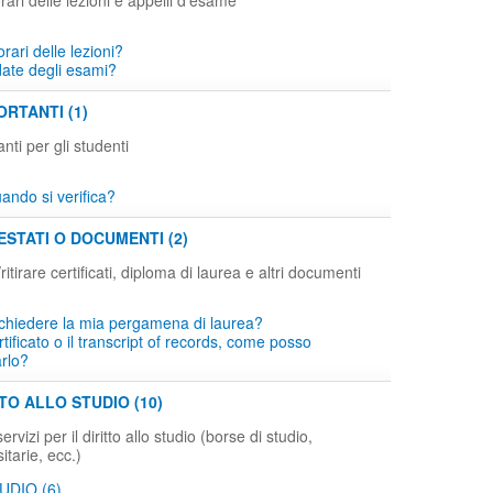
rari delle lezioni e appelli d'esame
orari delle lezioni?
date degli esami?
RTANTI (1)
ti per gli studenti
ndo si verifica?
ESTATI O DOCUMENTI (2)
tirare certificati, diploma di laurea e altri documenti
chiedere la mia pergamena di laurea?
tificato o il transcript of records, come posso
arlo?
TTO ALLO STUDIO (10)
rvizi per il diritto allo studio (borse di studio,
itarie, ecc.)
UDIO (6)