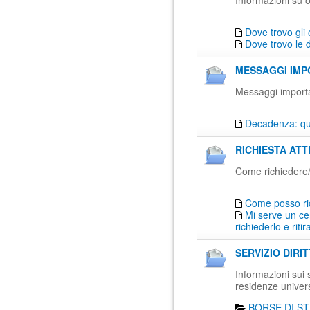
Informazioni su o
Dove trovo gli 
Dove trovo le 
MESSAGGI IMPO
Messaggi importan
Decadenza: qua
RICHIESTA ATT
Come richiedere/ri
Come posso ri
Mi serve un cer
richiederlo e ritir
SERVIZIO DIRI
Informazioni sui se
residenze univers
BORSE DI ST