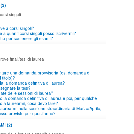
(3)
orsi singoli
ive a corsi singoli?
 a quanti corsi singoli posso iscrivermi?
ho per sostenere gli esami?
ove finali/tesi di laurea
ntare una domanda provvisoria (es. domanda di
titolo)?
a la domanda definitiva di laurea?
segnare la tesi?
ate delle sessioni di laurea?
o la domanda definitiva di laurea e poi, per qualche
co a laurearmi, cosa devo fare?
laurearmi nella sessione straordinaria di Marzo/Aprile,
asse previste per quest'anno?
MI (2)