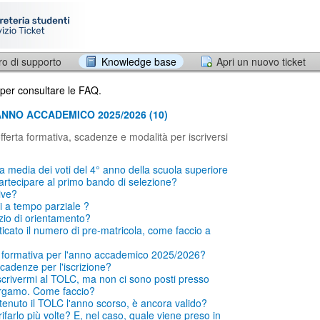
ro di supporto
Knowledge base
Apri un nuovo ticket
 per consultare le FAQ.
 ANNO ACCADEMICO 2025/2026 (10)
fferta formativa, scadenze e modalità per iscriversi
a media dei voti del 4° anno della scuola superiore
artecipare al primo bando di selezione?
ive?
i a tempo parziale ?
izio di orientamento?
icato il numero di pre-matricola, come faccio a
ta formativa per l'anno accademico 2025/2026?
cadenze per l'iscrizione?
crivermi al TOLC, ma non ci sono posti presso
Bergamo. Come faccio?
enuto il TOLC l'anno scorso, è ancora valido?
farlo più volte? E, nel caso, quale viene preso in